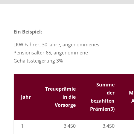
Ein Beispiel:
LKW Fahrer, 30 Jahre, angenommenes
Pensionsalter 65, angenommene
Gehaltssteigerung 3%
Summe
Treueprämie
der
M
Jahr
in die
bezahlten
A
Vorsorge
Prämien3)
1
3.450
3.450