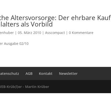
iche Altersvorsorge: Der ehrbare Ka
lalters als Vorbild
oenhuber
|
05. März 2010
|
Asscompact
|
0 Kommentare
er Ausgabe 02/10
atenschutz
AGB
Kontakt
Newsletter
EB-Krüb(l)er - Martin Krüber