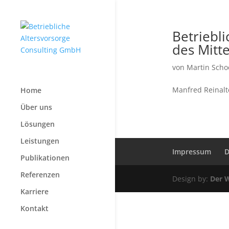
Betriebl
des Mitte
von
Martin Sch
Manfred Reinalt
Home
Über uns
Lösungen
Leistungen
Impressum
D
Publikationen
Referenzen
Design by:
Der W
Karriere
Kontakt